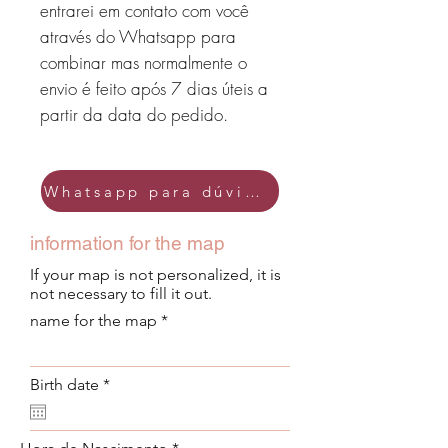
entrarei em contato com você
através do Whatsapp para
combinar mas normalmente o
envio é feito após 7 dias úteis a
partir da data do pedido.
Whatsapp para dúvidas
information for the map
If your map is not personalized, it is
not necessary to fill it out.
name for the map
r
Birth date
*
e
q
u
i