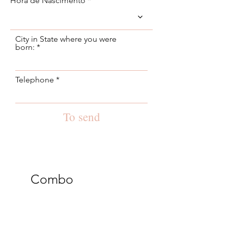
Hora de Nascimento
r
e
d
City in State where you were
born:
Telephone
To send
Combo