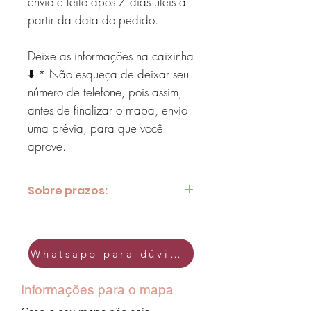
envio é feito após 7 dias úteis a
partir da data do pedido.
Deixe as informações na caixinha
⬇️ * Não esqueça de deixar seu
número de telefone, pois assim,
antes de finalizar o mapa, envio
uma prévia, para que você
aprove.
Sobre prazos:
Esteja ciente de que, como este é um
produto personalizado, os prazo de
entrega será combinado através do
Whatsapp para dúvidas
WhastApp.
Informações para o mapa