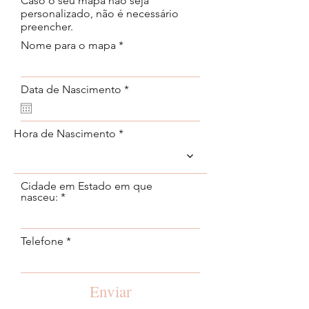
Caso o seu mapa não seja
personalizado, não é necessário
preencher.
Nome para o mapa
r
Data de Nascimento
*
e
q
u
i
Hora de Nascimento
r
e
d
Cidade em Estado em que
nasceu:
Telefone
Enviar